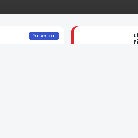
L
Presencial
F
¡Nuevo!
ión de
D
Online
Personas