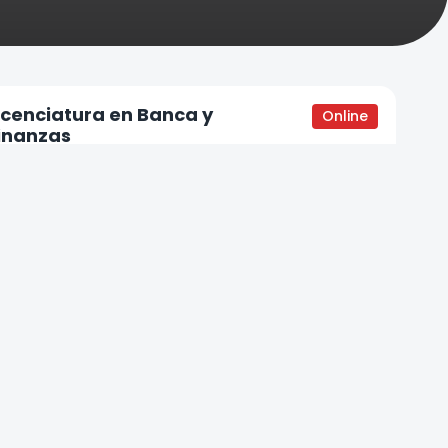
icenciatura en Banca y
Online
inanzas
Licenciado en Banca y Finanzas
4 años
Ciencias Sociales – Economía y Empresa
erecho
Online
Abogado
5 años
Derecho y Ciencias Sociales